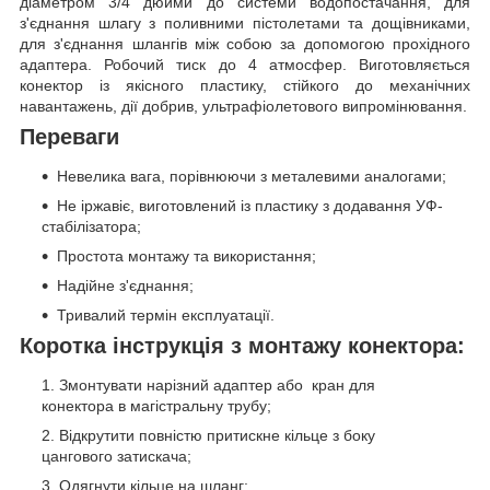
діаметром 3/4 дюйми до системи водопостачання, для
з'єднання шлагу з поливними пістолетами та дощівниками,
для з'єднання шлангів між собою за допомогою прохідного
адаптера. Робочий тиск до 4 атмосфер. Виготовляється
конектор із якісного пластику, стійкого до механічних
навантажень, дії добрив, ультрафіолетового випромінювання.
Переваги
Невелика вага, порівнюючи з металевими аналогами;
Не іржавіє, виготовлений із пластику з додавання УФ-
стабілізатора;
Простота монтажу та використання;
Надійне з'єднання;
Тривалий термін експлуатації.
Коротка інструкція з монтажу конектора:
Змонтувати нарізний адаптер або кран для
конектора в магістральну трубу;
Відкрутити повністю притискне кільце з боку
цангового затискача;
Одягнути кільце на шланг;