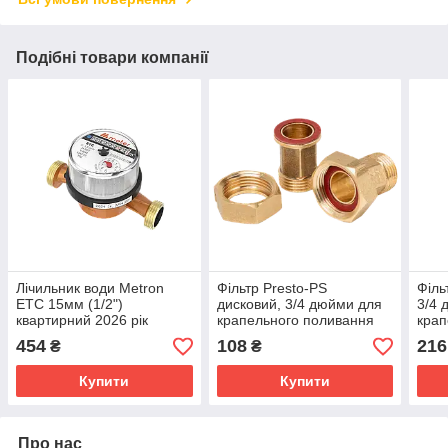
Подібні товари компанії
Лічильник води Мetron
Фільтр Presto-PS
Філь
ETС 15мм (1/2")
дисковий, 3/4 дюйми для
3/4 
квартирний 2026 рік
крапельного поливання
крап
(1725-D-120)
(172
454
108
216
₴
₴
Купити
Купити
Про нас