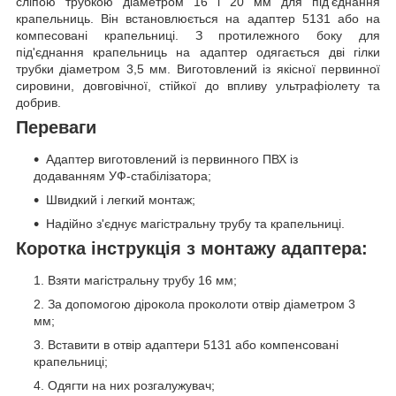
сліпою трубкою діаметром 16 і 20 мм для під'єднання
крапельниць. Він встановлюється на адаптер 5131 або на
компесовані крапельниці. З протилежного боку для
під'єднання крапельниць на адаптер одягається дві гілки
трубки діаметром 3,5 мм. Виготовлений із якісної первинної
сировини, довговічної, стійкої до впливу ультрафіолету та
добрив.
Переваги
Адаптер виготовлений із первинного ПВХ із
додаванням УФ-стабілізатора;
Швидкий і легкий монтаж;
Надійно з'єднує магістральну трубу та крапельниці.
Коротка інструкція з монтажу адаптера:
Взяти магістральну трубу 16 мм;
За допомогою дірокола проколоти отвір діаметром 3
мм;
Вставити в отвір адаптери 5131 або компенсовані
крапельниці;
Одягти на них розгалужувач;