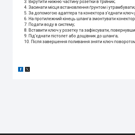
Вкрутити нижню частину розетки в трійник;
Засинати місця встановлення ґрунтом і утрамбувати
За допомогою адаптера та конектора з'єднати ключ 
На протилежний кінець шланга змонтувати конектор
Подати воду в систему;
Вставити ключ у розетку та зафіксувати, повернувши
Під'єднати пістолет або дощівник до шланга;
Після завершення поливання зняти ключ поворотом 