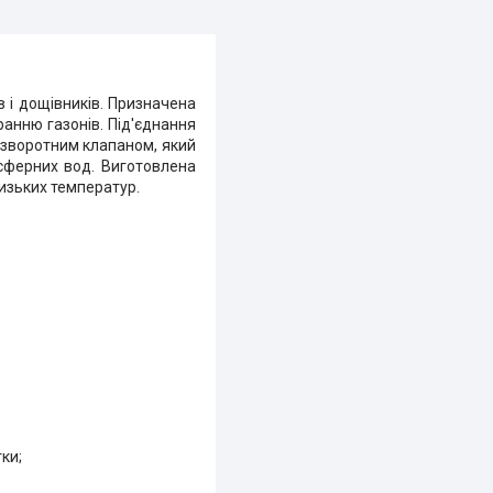
 і дощівників. Призначена
анню газонів. Під'єднання
 зворотним клапаном, який
осферних вод. Виготовлена
изьких температур.
ки;