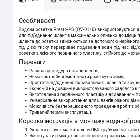
Особливості
Водяна розетка Presto-PS (QV-0110) використовується д
для під'єднання шлангів максимально близько до місць п
шланга до розетки здійснюється за допомогою нарізного
під дією тиску перекриває подавання води під час від
розетка з якісного первинного пластику, стійкого до ме
Переваги
Разова процедура встановлення;
Немає потреби демонтувати розетку на зиму;
Простота під'єднання поливального шланга та зручн
Економія на довжині використовуваного садового шл
Виготовлена з первинного пластику з додаванням УФ
Універсальне використання для шлангів різного діам
Можливість безперешкодного проведення робіт з об
Тривалий термін експлуатації.
Коротка інструкція з монтажу водяної роз
Укласти в ґрунт магістральну ПВХ трубу мінімальног
Змонтувати в місцях встановлення в розріз магістрал