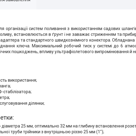
ля організації систем поливання з використанням садових шлангів
оливу, встановлюється в ґрунт і не заважає стриженням та прибир
 адаптера та стандартного швидкознімного конектора. Обладнана
'єднання ключа. Максимальний робочий тиск у системі до 6 атм
ханічних пошкоджень, впливу ультрафіолетового випромінювання й н
ість використання;
анга;
-стабілізатора;
етра;
слуговування ділянки;
етки:
о діаметра 25 мм, оптимально 32 мм на глибину встановлення розет
ьної труби трійники з внутрішньою різзю 25 мм (1");