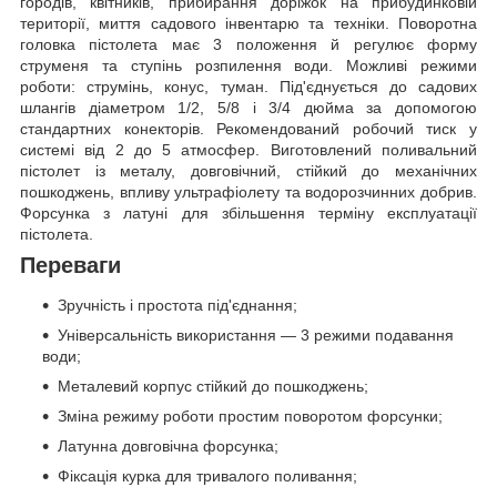
городів, квітників, прибирання доріжок на прибудинковій
території, миття садового інвентарю та техніки. Поворотна
головка пістолета має 3 положення й регулює форму
струменя та ступінь розпилення води. Можливі режими
роботи: струмінь, конус, туман. Під'єднується до садових
шлангів діаметром 1/2, 5/8 і 3/4 дюйма за допомогою
стандартних конекторів. Рекомендований робочий тиск у
системі від 2 до 5 атмосфер. Виготовлений поливальний
пістолет із металу, довговічний, стійкий до механічних
пошкоджень, впливу ультрафіолету та водорозчинних добрив.
Форсунка з латуні для збільшення терміну експлуатації
пістолета.
Переваги
Зручність і простота під'єднання;
Універсальність використання — 3 режими подавання
води;
Металевий корпус стійкий до пошкоджень;
Зміна режиму роботи простим поворотом форсунки;
Латунна довговічна форсунка;
Фіксація курка для тривалого поливання;