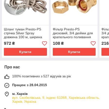
Шланг туман Presto-PS
Фільтр Presto-PS
Філь
стрічка Silver Spray
дисковий, 3/4 дюйми для
3/4 
довжина 100 м, ширина
крапельного поливання
крап
поливання 6 м, діаметр 32
(1725-D-120)
(172
972
108
216
₴
₴
мм (501008-7)
Купити
Купити
Про нас
100% позитивних з 527 відгуків за рік
Працює з 28.04.2015
м. Харків
вул. Скобелівська, 9, індекс 61068, Харківська область,
Харків, Україна