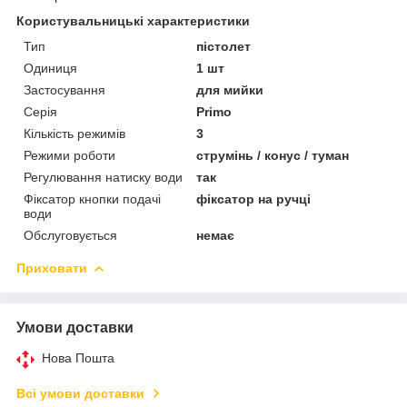
Користувальницькі характеристики
Тип
пістолет
Одиниця
1 шт
Застосування
для мийки
Серія
Primo
Кількість режимів
3
Режими роботи
струмінь / конус / туман
Регулювання натиску води
так
Фіксатор кнопки подачі
фіксатор на ручці
води
Обслуговується
немає
Приховати
Умови доставки
Нова Пошта
Всі умови доставки