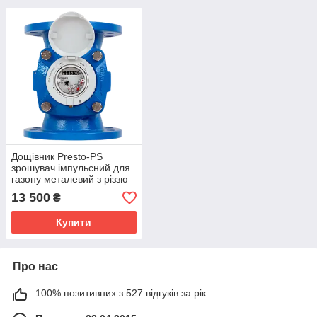
Дощівник Presto-PS
зрошувач імпульсний для
газону металевий з різзю
1/2 дюйма (8104)
13 500
₴
Купити
Про нас
100% позитивних з 527 відгуків за рік