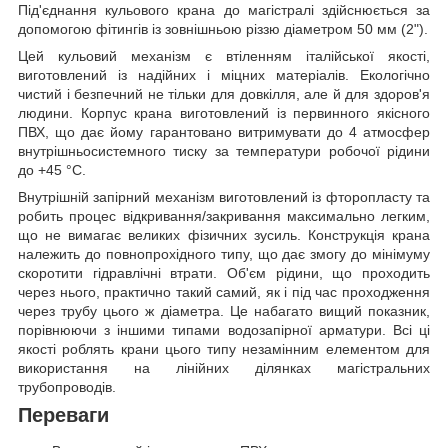
Під'єднання кульового крана до магістралі здійснюється за
допомогою фітингів із зовнішньою різзю діаметром 50 мм (2").
Цей кульовий механізм є втіленням італійської якості,
виготовлений із надійних і міцних матеріалів. Екологічно
чистий і безпечний не тільки для довкілля, але й для здоров'я
людини. Корпус крана виготовлений із первинного якісного
ПВХ, що дає йому гарантовано витримувати до 4 атмосфер
внутрішньосистемного тиску за температури робочої рідини
до +45 °C.
Внутрішній запірний механізм виготовлений із фторопласту та
робить процес відкривання/закривання максимально легким,
що не вимагає великих фізичних зусиль. Конструкція крана
належить до повнопрохідного типу, що дає змогу до мінімуму
скоротити гідравлічні втрати. Об'єм рідини, що проходить
через нього, практично такий самий, як і під час проходження
через трубу цього ж діаметра. Це набагато вищий показник,
порівнюючи з іншими типами водозапірної арматури. Всі ці
якості роблять крани цього типу незамінним елементом для
використання на лінійних ділянках магістральних
трубопроводів.
Переваги