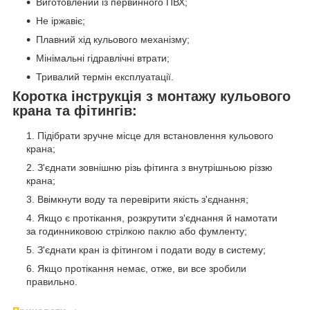
Виготовлений із первинного ПВХ;
Не іржавіє;
Плавний хід кульового механізму;
Мінімальні гідравлічні втрати;
Тривалий термін експлуатації.
Коротка інструкція з монтажу кульового
крана та фітингів:
Підібрати зручне місце для встановлення кульового
крана;
З'єднати зовнішню різь фітинга з внутрішньою різзю
крана;
Ввімкнути воду та перевірити якість з'єднання;
Якщо є протікання, розкрутити з'єднання й намотати
за годинниковою стрілкою паклю або фумленту;
З'єднати кран із фітингом і подати воду в систему;
Якщо протікання немає, отже, ви все зробили
правильно.