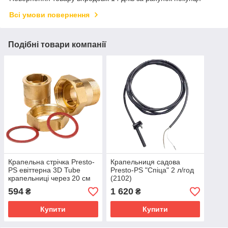
Всі умови повернення
Подібні товари компанії
Крапельна стрічка Presto-
Крапельниця садова
PS евіттерна 3D Tube
Presto-PS "Спіца" 2 л/год
крапельниці через 20 см
(2102)
витрата 2.7 л/год, довжина
594
1 620
₴
₴
500 м (3D-20-500)
Купити
Купити