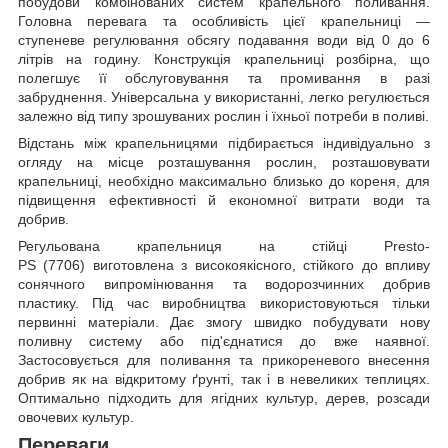
побудови комбінованих систем крапельного поливання.
Головна перевага та особливість цієї крапельниці —
ступеневе регулювання обсягу подавання води від 0 до 6
літрів на годину. Конструкція крапельниці розбірна, що
полегшує її обслуговування та промивання в разі
забруднення. Універсальна у використанні, легко регулюється
залежно від типу зрошуваних рослин і їхньої потреби в поливі.
Відстань між крапельницями підбирається індивідуально з
огляду на місце розташування рослин, розташовувати
крапельниці, необхідно максимально близько до кореня, для
підвищення ефективності й економної витрати води та
добрив.
Регульована крапельниця на стійці Presto-
PS (7706) виготовлена з високоякісного, стійкого до впливу
сонячного випромінювання та водорозчинних добрив
пластику. Під час виробництва використовуються тільки
первинні матеріали. Дає змогу швидко побудувати нову
поливну систему або під'єднатися до вже наявної.
Застосовується для поливання та прикореневого внесення
добрив як на відкритому ґрунті, так і в невеликих теплицях.
Оптимально підходить для ягідних культур, дерев, розсади
овочевих культур.
Переваги