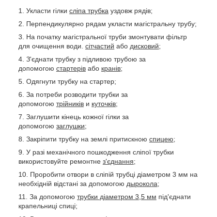
Укласти гілки
сліпа трубка
уздовж рядів;
Перпендикулярно рядам укласти магістральну трубу;
На початку магістральної труби змонтувати фільтр
для очищення води.
сітчастий
або
дисковий
;
З'єднати трубку з підливою трубою за
допомогою
стартерів
або
кранів
;
Одягнути трубку на стартер;
За потреби розводити трубки за
допомогою
трійників
и
куточків
;
Заглушити кінець кожної гілки за
допомогою
заглушки
;
Закріпити трубку на землі притискною
спицею;
У разі механічного пошкодження сліпої трубки
використовуйте ремонтне
з'єднання;
Проробити отвори в сліпій трубці діаметром 3 мм на
необхідній відстані за допомогою
дырокола
;
За допомогою
трубки діаметром 3,5 мм
під'єднати
крапельниці спиці;