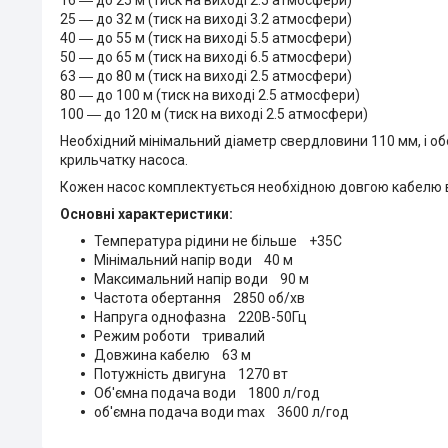
25 ― до 32 м (тиск на виході 3.2 атмосфери)
40 ― до 55 м (тиск на виході 5.5 атмосфери)
50 ― до 65 м (тиск на виході 6.5 атмосфери)
63 ― до 80 м (тиск на виході 2.5 атмосфери)
80 ― до 100 м (тиск на виході 2.5 атмосфери)
100 ― до 120 м (тиск на виході 2.5 атмосфери)
Необхідний мінімальний діаметр свердловини 110 мм, і обо
крильчатку насоса.
Кожен насос комплектується необхідною довгою кабелю в за
Основні характеристики:
Температура рідини не більше +35С
Мінімальний напір води 40 м
Максимальний напір води 90 м
Частота обертання 2850 об/хв
Напруга однофазна 220В-50Гц
Режим роботи тривалий
Довжина кабелю 63 м
Потужність двигуна 1270 вт
Об'ємна подача води 1800 л/год
об'ємна подача води max 3600 л/год