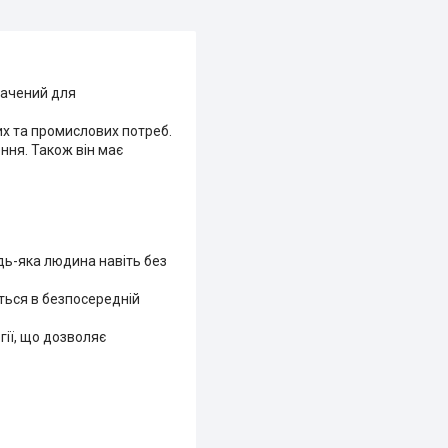
начений для
их та промислових потреб.
ння. Також він має
дь-яка людина навіть без
ться в безпосередній
гії, що дозволяє