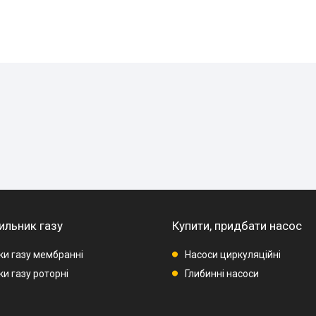
ильник газу
Купити, придбати насос
ки газу мембранні
Насоси циркуляційні
и газу роторні
Глибинні насоси