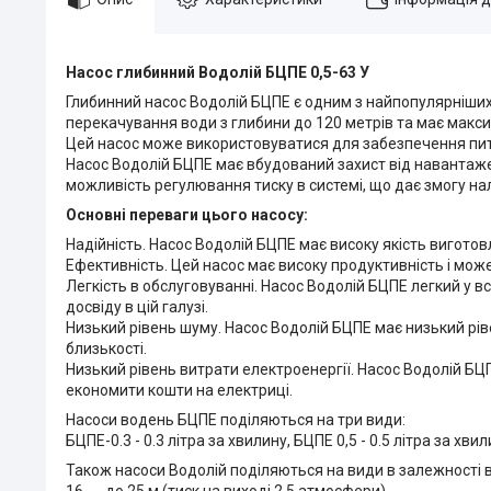
Насос глибинний Водолій БЦПЕ 0,5-63 У
Глибинний насос Водолій БЦПЕ є одним з найпопулярніших 
перекачування води з глибини до 120 метрів та має макс
Цей насос може використовуватися для забезпечення питно
Насос Водолій БЦПЕ має вбудований захист від навантаж
можливість регулювання тиску в системі, що дає змогу на
Основні переваги цього насосу:
Надійність. Насос Водолій БЦПЕ має високу якість вигото
Ефективність. Цей насос має високу продуктивність і мож
Легкість в обслуговуванні. Насос Водолій БЦПЕ легкий у 
досвіду в цій галузі.
Низький рівень шуму. Насос Водолій БЦПЕ має низький рі
близькості.
Низький рівень витрати електроенергії. Насос Водолій БЦ
економити кошти на електриці.
Насоси водень БЦПЕ поділяються на три види:
БЦПЕ-0.3 - 0.3 літра за хвилину, БЦПЕ 0,5 - 0.5 літра за хвил
Також насоси Водолій поділяються на види в залежності ві
16 ― до 25 м (тиск на виході 2.5 атмосфери)