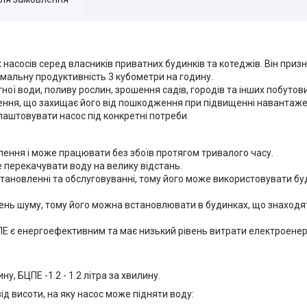
насосів серед власників приватних будинків та котеджів. Він приз
имальну продуктивність 3 кубометри на годину.
ї води, поливу рослин, зрошення садів, городів та інших побутов
ення, що захищає його від пошкодження при підвищенні навантаже
лаштовувати насос під конкретні потреби.
влення і може працювати без збоїв протягом тривалого часу.
е перекачувати воду на велику відстань.
встановленні та обслуговуванні, тому його може використовувати бу
вень шуму, тому його можна встановлювати в будинках, що знаходя
ПЕ є енергоефективним та має низький рівень витрати електроенер
ину, БЦПЕ -1.2 - 1.2 літра за хвилину.
д висоти, на яку насос може підняти воду: