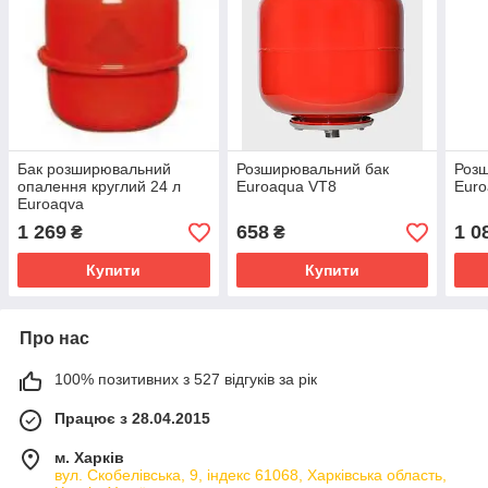
Бак розширювальний
Розширювальний бак
Роз
опалення круглий 24 л
Euroaqua VT8
Euro
Euroaqva
1 269
658
1 0
₴
₴
Купити
Купити
Про нас
100% позитивних з 527 відгуків за рік
Працює з 28.04.2015
м. Харків
вул. Скобелівська, 9, індекс 61068, Харківська область,