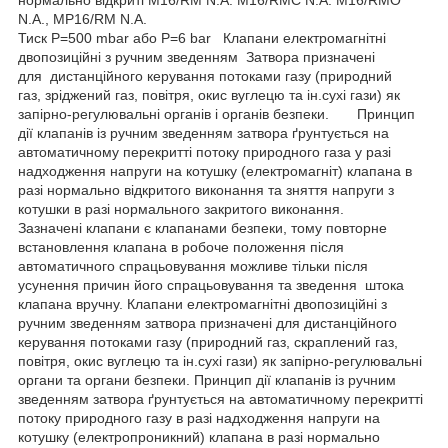
N.A., MP16/RM N.A.
Тиск P=500 mbar або P=6 bar Клапани електромагнітні
двопозиційні з ручним зведенням Затвора призначені
для дистанційного керування потоками газу (природний
газ, зріджений газ, повітря, окис вуглецю та ін.сухі гази) як
запірно-регулювальні органів і органів безпеки. Принцип
дії клапанів із ручним зведенням затвора ґрунтується на
автоматичному перекритті потоку природного газа у разі
надходження напруги на котушку (електромагніт) клапана в
разі нормально відкритого виконання та зняття напруги з
котушки в разі нормального закритого виконання.
Зазначені клапани є клапанами безпеки, тому повторне
встановлення клапана в робоче положення після
автоматичного спрацьовування можливе тільки після
усунення причин його спрацьовування та зведення штока
клапана вручну. Клапани електромагнітні двопозиційні з
ручним зведенням затвора призначені для дистанційного
керування потоками газу (природний газ, скраплений газ,
повітря, окис вуглецю та ін.сухі гази) як запірно-регулювальні
органи та органи безпеки. Принцип дії клапанів із ручним
зведенням затвора ґрунтується на автоматичному перекритті
потоку природного газу в разі надходження напруги на
котушку (електропроникний) клапана в разі нормально